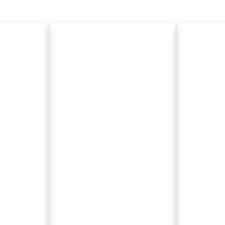
界杯独一无二的文化底色。美国的现代都市活力、加拿大的北美
馆，再到墨西哥城的经典赛场，不同地域的足球文化相互交融。
赛体验，也能领略拉美足球骨子里的奔放与激情，街头足球的烟
的核心关注点之一，平台采用银行级加密系统与隐私隔离机制，