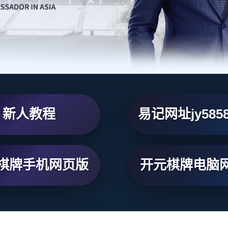
新人教程
易记网址jy5858
棋牌手机网页版
开元棋牌电脑