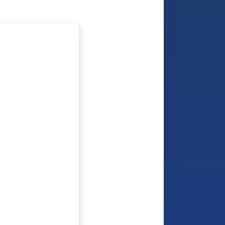
自然风情、墨西哥的拉美热烈风情交织碰
球迷们既能感受北美体育产业的顶级运营
火气、狂热的助威氛围，让足球超越国
确保所有账户数据、资金流动、操作记录都