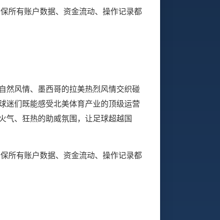
确保所有账户数据、资金流动、操作记录都