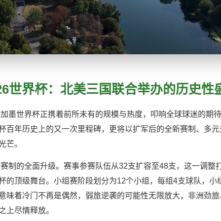
026世界杯：北美三国联合举办的历史性
年美加墨世界杯正携着前所未有的规模与热度，叩响全球球迷的期
杯百年历史上的又一次里程碑，更将以扩军后的全新赛制、多元
光芒。
于赛制的全面升级。赛事参赛队伍从32支扩容至48支，这一调
杯的顶级舞台。小组赛阶段划分为12个小组，每组4支球队，小
意味着冷门不再是偶然，弱旅逆袭的可能性无限放大，非洲劲旅
之上尽情释放。