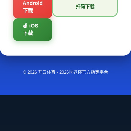
Android
扫码下载
下载
🍎 iOS
下载
© 2026 开云体育 - 2026世界杯官方指定平台