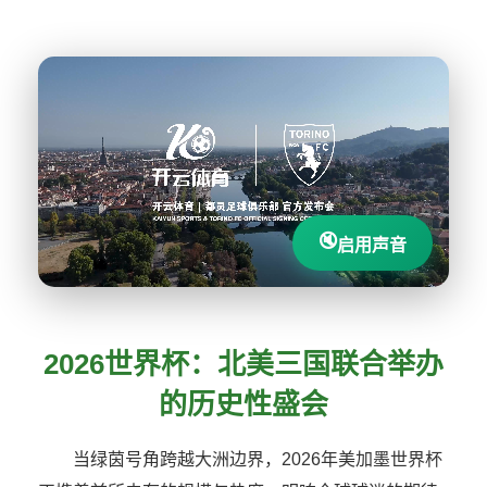
🔇
启用声音
2026世界杯：北美三国联合举办
的历史性盛会
当绿茵号角跨越大洲边界，2026年美加墨世界杯