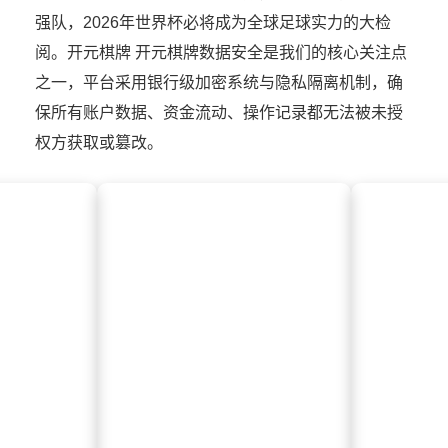
强队，2026年世界杯必将成为全球足球实力的大检
阅。开元棋牌 开元棋牌数据安全是我们的核心关注点
之一，平台采用银行级加密系统与隐私隔离机制，确
保所有账户数据、资金流动、操作记录都无法被未授
权方获取或篡改。