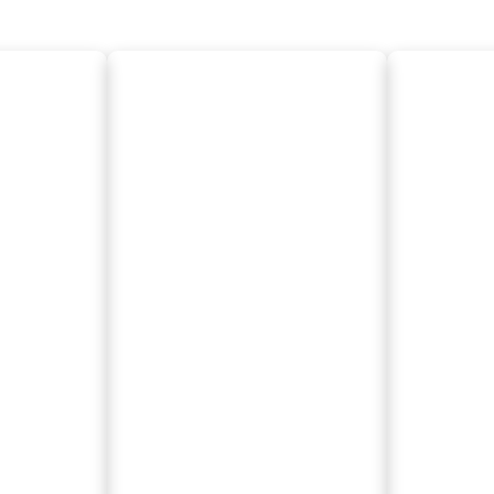
界杯独一无二的文化底色。美国的现代都市活力、加拿大的北美
馆，再到墨西哥城的经典赛场，不同地域的足球文化相互交融。
赛体验，也能领略拉美足球骨子里的奔放与激情，街头足球的烟
的核心关注点之一，平台采用银行级加密系统与隐私隔离机制，
本届世界杯最令人热血沸腾的看点。足坛传统霸主依旧保持着强
着队史第六座大力神杯发起冲击；德国队的铁血纪律、阿根廷队