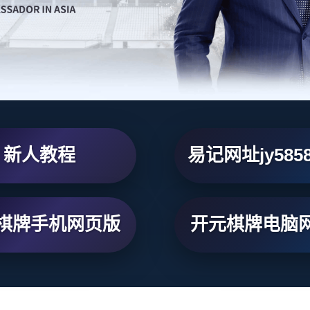
新人教程
易记网址jy5858
棋牌手机网页版
开元棋牌电脑