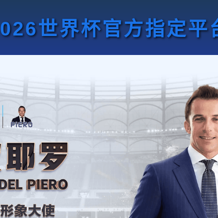
2026世界杯官方指定平