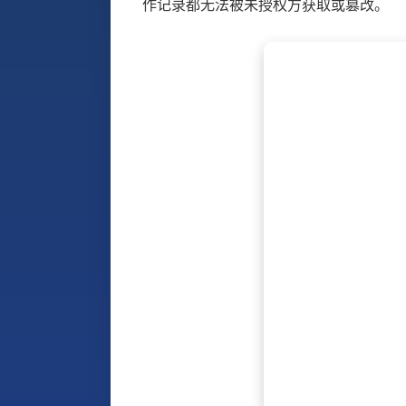
三国联办的独特模式，赋予了本届世
撞，从纽约的繁华球场到多伦多的绿茵场
水准，沉浸式体验专业赛事服务与科技观
界，成为连接不同文明的共同语言。
开元棋牌 开元棋牌数据安全是我们
无法被未授权方获取或篡改。
传统豪强与新生力量的巅峰对决，是
内马尔领衔的锋线兼具天赋与冲击力，向