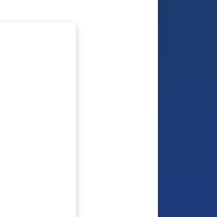
自然风情、墨西哥的拉美热烈风情交织碰
球迷们既能感受北美体育产业的顶级运营
火气、狂热的助威氛围，让足球超越国
确保所有账户数据、资金流动、操作记录都
大竞争力：巴西队的桑巴舞步依旧灵动，
的坚韧韧性、法国队的青春风暴，都将为